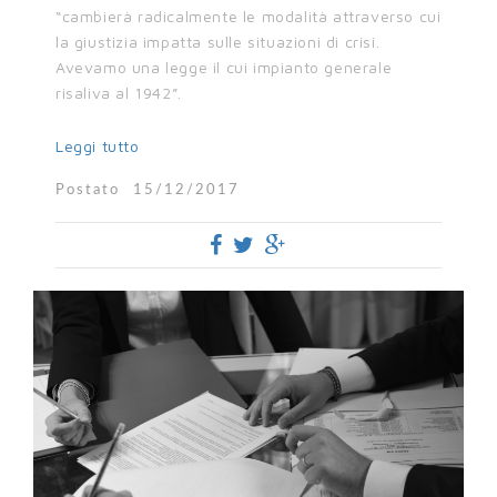
“cambierà radicalmente le modalità attraverso cui
la giustizia impatta sulle situazioni di crisi.
Avevamo una legge il cui impianto generale
risaliva al 1942”.
Leggi tutto
Postato
15/12/2017