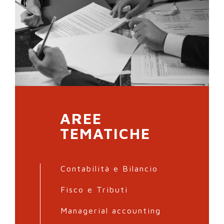
AREE
TEMATICHE
Contabilità e Bilancio
Fisco e Tributi
Managerial accounting